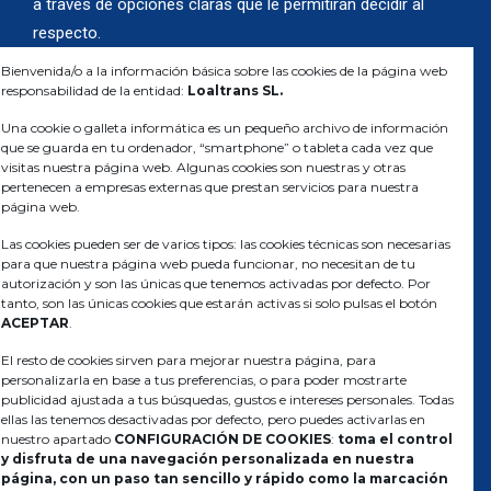
a través de opciones claras que le permitirán decidir al
respecto.
Bienvenida/o a la información básica sobre las cookies de la página web
responsabilidad de la entidad:
Loaltrans SL.
Una cookie o galleta informática es un pequeño archivo de información
que se guarda en tu ordenador, “smartphone” o tableta cada vez que
visitas nuestra página web. Algunas cookies son nuestras y otras
pertenecen a empresas externas que prestan servicios para nuestra
página web.
Las cookies pueden ser de varios tipos: las cookies técnicas son necesarias
Transporte de mercancías, para la alimentación e industrial,
para que nuestra página web pueda funcionar, no necesitan de tu
por todo el territorio europeo.
autorización y son las únicas que tenemos activadas por defecto. Por
tanto, son las únicas cookies que estarán activas si solo pulsas el botón
ACEPTAR
.
El resto de cookies sirven para mejorar nuestra página, para
personalizarla en base a tus preferencias, o para poder mostrarte
LOALTRANS
publicidad ajustada a tus búsquedas, gustos e intereses personales. Todas
ellas las tenemos desactivadas por defecto, pero puedes activarlas en
Empresa
nuestro apartado
CONFIGURACIÓN DE COOKIES
:
toma el control
y disfruta de una navegación personalizada en nuestra
Servicio y Flota
página, con un paso tan sencillo y rápido como la marcación