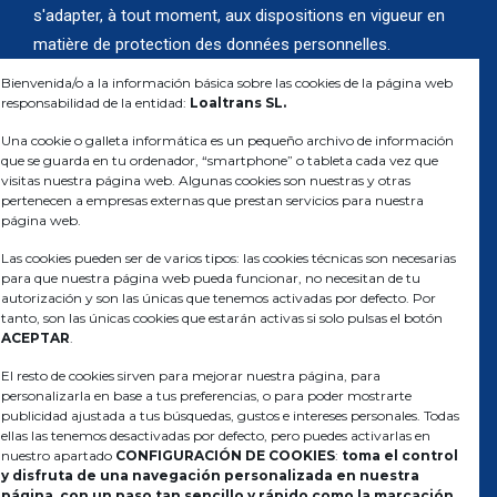
s'adapter, à tout moment, aux dispositions en vigueur en
matière de protection des données personnelles.
Bienvenida/o a la información básica sobre las cookies de la página web
responsabilidad de la entidad:
Loaltrans SL.
Una cookie o galleta informática es un pequeño archivo de información
que se guarda en tu ordenador, “smartphone” o tableta cada vez que
visitas nuestra página web. Algunas cookies son nuestras y otras
pertenecen a empresas externas que prestan servicios para nuestra
página web.
Las cookies pueden ser de varios tipos: las cookies técnicas son necesarias
Transports de marchandises, pour l'alimentation et
para que nuestra página web pueda funcionar, no necesitan de tu
l'industrie, sur tout le territoire européen.
autorización y son las únicas que tenemos activadas por defecto. Por
tanto, son las únicas cookies que estarán activas si solo pulsas el botón
ACEPTAR
.
El resto de cookies sirven para mejorar nuestra página, para
personalizarla en base a tus preferencias, o para poder mostrarte
LOALTRANS
publicidad ajustada a tus búsquedas, gustos e intereses personales. Todas
ellas las tenemos desactivadas por defecto, pero puedes activarlas en
Entreprise
nuestro apartado
CONFIGURACIÓN DE COOKIES
:
toma el control
y disfruta de una navegación personalizada en nuestra
Service et flotte
página, con un paso tan sencillo y rápido como la marcación